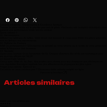
retourner n'importe lequel des articles individuellement ou en 
combinaison.
Conseils d'Experts : Équipements & Excellence Tactique
Trouver la pièce idéale est le premier pas vers la gloire. Parcourez nos analyses techniques pour
garantir une performance totale lors du combat.
Quels critères ?
01. Mensurations
Utilisez nos tableaux de tailles. Votre tenue doit épouser le corps pour limiter les prises adverses
tout en libérant vos mouvements.
02. Rythme de Pratique
Initié ou professionnel ? Sélectionnez la densité de votre kimono ou le textile de votre protection
selon la fréquence des sessions.
03. Modalité
Optez pour l'armure Gi ou l'ensemble No-Gi. Chaque vêtement Mat of Ko est homologué pour
les tournois officiels de l'IBJJF.
Le Savoir-Faire Unique
Conçu avec l'élite du Jiu-Jitsu. Nos textiles sont choisis pour leur résistance aux déchirures et
une régulation thermique optimale lors des affrontements physiques les plus rudes.
Forger pour vaincre. Éprouvé ici.
Cet article ne vous convient pas ? Découvrez notre univers complet en ligne.
Parcourir la boutique
Articles similaires