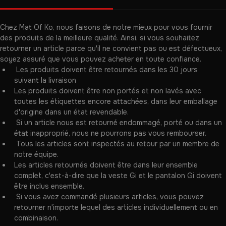
prélavé. Il présente un tissage renforcé, une coupe ajustée pour 
une mobilité optimale et des détails subtils. Conçu pour 
Retour et remboursement
Livraison
l'entraînement intense et la compétition.
Détails
Chez Mat Of Ko, nous faisons de notre mieux pour vous fournir 
Kimono léger
des produits de la meilleure qualité. Ainsi, si vous souhaitez 
Veste 350 g/m² en tissage perlé 
retourner un article parce qu'il ne convient pas ou est défectueux, 
Logo MAT OF KO sur la veste
soyez assuré que vous pouvez acheter en toute confiance.
Pantalon en coton léger avec taille élastique et cordon de 
 Les produits doivent être retournés dans les 30 jours 
serrage pour un meilleur ajustement
suivant la livraison
Pantalon renforcé au niveau des genoux pour éviter qu'il ne se 
Les produits doivent être non portés et non lavés avec 
déchire
toutes les étiquettes encore attachées, dans leur emballage 
d'origine dans un état revendable.
Matières et conseils d’entretien
 Si un article nous est retourné endommagé, porté ou dans un 
100% coton
état inapproprié, nous ne pourrons pas vous rembourser.
Lavage à froid à 30 °C
 Tous les articles sont inspectés au retour par un membre de 
Suspendre pour sécher
notre équipe.
Veuillez prévoir un rétrécissement d’environ 5% après lavage
Les articles retournés doivent être dans leur ensemble 
complet, c'est-à-dire que la veste Gi et le pantalon Gi doivent 
être inclus ensemble.
 Si vous avez commandé plusieurs articles, vous pouvez 