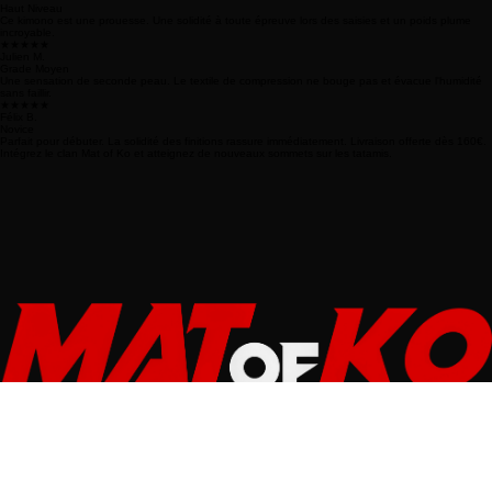
Validé par nos athlètes pro
★★★★★
Thomas L.
Haut Niveau
Ce kimono est une prouesse. Une solidité à toute épreuve lors des saisies et un poids plume
incroyable.
★★★★★
Julien M.
Grade Moyen
Une sensation de seconde peau. Le textile de compression ne bouge pas et évacue l'humidité
sans faillir.
★★★★★
Félix B.
Novice
Parfait pour débuter. La solidité des finitions rassure immédiatement. Livraison offerte dès 160€.
Intégrez le clan Mat of Ko et atteignez de nouveaux sommets sur les tatamis.