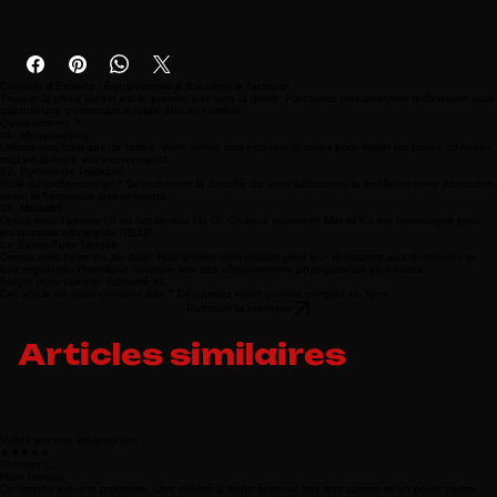
combinaison.
Conseils d'Experts : Équipements & Excellence Tactique
Trouver la pièce idéale est le premier pas vers la gloire. Parcourez nos analyses techniques pour
garantir une performance totale lors du combat.
Quels critères ?
01. Mensurations
Utilisez nos tableaux de tailles. Votre tenue doit épouser le corps pour limiter les prises adverses
tout en libérant vos mouvements.
02. Rythme de Pratique
Initié ou professionnel ? Sélectionnez la densité de votre kimono ou le textile de votre protection
selon la fréquence des sessions.
03. Modalité
Optez pour l'armure Gi ou l'ensemble No-Gi. Chaque vêtement Mat of Ko est homologué pour
les tournois officiels de l'IBJJF.
Le Savoir-Faire Unique
Conçu avec l'élite du Jiu-Jitsu. Nos textiles sont choisis pour leur résistance aux déchirures et
une régulation thermique optimale lors des affrontements physiques les plus rudes.
Forger pour vaincre. Éprouvé ici.
Cet article ne vous convient pas ? Découvrez notre univers complet en ligne.
Parcourir la boutique
Articles similaires
Validé par nos athlètes pro