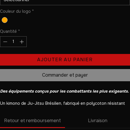
Taille
*
Couleur du logo
*
Quantité
*
AJOUTER AU PANIER
Commander et payer
Des équipements conçus pour les combattants les plus exigeants.
Un kimono de Jiu-Jitsu Brésilien, fabriqué en polycoton résistant 
et prélavé. Il présente un tissage renforcé, une coupe ajustée 
pour une mobilité optimale et des détails subtils en rouge combat. 