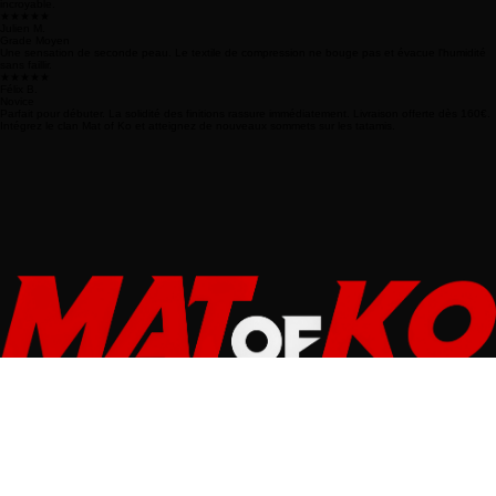
★★★★★
Thomas L.
Haut Niveau
Ce kimono est une prouesse. Une solidité à toute épreuve lors des saisies et un poids plume
incroyable.
★★★★★
Julien M.
Grade Moyen
Une sensation de seconde peau. Le textile de compression ne bouge pas et évacue l'humidité
sans faillir.
★★★★★
Félix B.
Novice
Parfait pour débuter. La solidité des finitions rassure immédiatement. Livraison offerte dès 160€.
Intégrez le clan Mat of Ko et atteignez de nouveaux sommets sur les tatamis.