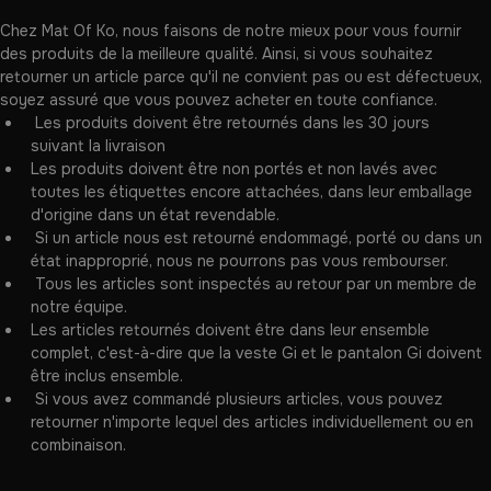
Retour et remboursement
Livraison
Conçu pour l'entraînement intense et la compétition.
Détails
Chez Mat Of Ko, nous faisons de notre mieux pour vous fournir 
Kimono léger
des produits de la meilleure qualité. Ainsi, si vous souhaitez 
Veste 300 g/m² en tissage pearl weave
retourner un article parce qu'il ne convient pas ou est défectueux, 
Pantalon 200 g/m² en tissu ripstop
soyez assuré que vous pouvez acheter en toute confiance.
Broderie MAT OF KO sur les manches de la veste
 Les produits doivent être retournés dans les 30 jours 
suivant la livraison
Matières et conseils d’entretien
Les produits doivent être non portés et non lavés avec 
Polycoton
toutes les étiquettes encore attachées, dans leur emballage 
Lavage à froid à 30 °C
d'origine dans un état revendable.
Suspendre pour sécher votre GI
 Si un article nous est retourné endommagé, porté ou dans un 
Veuillez prévoir un rétrécissement d’environ 5% après lavage
état inapproprié, nous ne pourrons pas vous rembourser.
 Tous les articles sont inspectés au retour par un membre de 
notre équipe.
Les articles retournés doivent être dans leur ensemble 
complet, c'est-à-dire que la veste Gi et le pantalon Gi doivent 
être inclus ensemble.
 Si vous avez commandé plusieurs articles, vous pouvez 
retourner n'importe lequel des articles individuellement ou en 